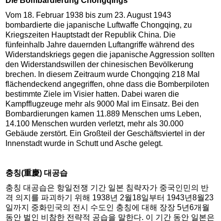
Die Bombardierung Chongqings
Vom 18. Februar 1938 bis zum 23. August 1943
bombardierte die japanische Luftwaffe Chongqing, zu
Kriegszeiten Hauptstadt der Republik China. Die
fünfeinhalb Jahre dauernden Luftangriffe während des
Widerstandskriegs gegen die japanische Aggression sollten
den Widerstandswillen der chinesischen Bevölkerung
brechen. In diesem Zeitraum wurde Chongqing 218 Mal
flächendeckend angegriffen, ohne dass die Bomberpiloten
bestimmte Ziele im Visier hatten. Dabei waren die
Kampfflugzeuge mehr als 9000 Mal im Einsatz. Bei den
Bombardierungen kamen 11.889 Menschen ums Leben,
14.100 Menschen wurden verletzt, mehr als 30.000
Gebäude zerstört. Ein Großteil der Geschäftsviertel in der
Innenstadt wurde in Schutt und Asche gelegt.
충칭(重慶) 대공습
충칭 대공습은 항일전쟁 기간 일본 침략자가 중국인민의 반
격 의지를 파괴하기 위해 1938년 2월18일부터 1943년8월23
일까지 중화민국의 전시 수도인 충칭에 대해 장장 5년6개월
동안 벌인 비참한 전략적 공습을 말한다. 이 기간 동안 일본은