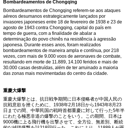
Bombardeamentos de Chongqing
Bombardeamentos de Chongqing referem-se aos ataques
aéreos desumanos estrategicamente lançados por
invasores japoneses entre 18 de fevereiro de 1938 e 23 de
agosto de 1943 contra Chongqing, capital do país em
tempo de guerra, com a finalidade de abalar a
determinação do povo chinês na resistência à agressão
japonesa. Durante esses anos, foram realizados
bombardeamentos de maneira ampla e contínua, por 218
vezes, com mais de 9.000 voos de aeronaves de combate,
resultando em morte de 11.889, 14.100 feridos e mais de
30.000 casas destruídas, além de ter arruinado a maioria
das zonas mais movimentadas do centro da cidade.
重慶大爆撃
重慶大爆撃とは、抗日戦争期間に日本侵略者が中国人民の
抗戦意欲を挫くために、1938年2月18日から1943年8月23
日までの間、中華民国の戦時首都重慶に対して行った5年半
にわたる極悪非道の爆撃のことをいう。この期間、日本は
9000機に上る飛行機を出撃させて、全方位、無差別、断続
的な絨毯爆撃を計218回行った。これにより、11889人が死