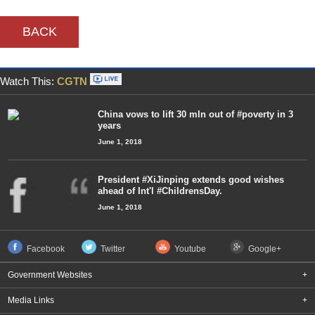
BACK
Watch This:
CGTN
China vows to lift 30 mln out of #poverty in 3
years
June 1, 2018
President #XiJinping extends good wishes
ahead of Int'l #ChildrensDay.
June 1, 2018
Facebook
Twitter
Youtube
Google+
Government Websites
+
Media Links
+