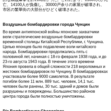
亡、14100人が負傷し、30000戸余りの家屋が破壊され、
市区の繁華街の大部分がひどく破壊された。
Воздушные бомбардировки города Чунцин
Во время антияпонской войны японские захватчики
вели стратегические воздушные бомбардировки
временной столицы Китайской Республики, г. Чунцина.
Целью японцев было подавление воли китайского
народа. Бомбардировки продолжались пять с
половиной лет, начиная с 18-го февраля 1938 года, и до
23-го августа 1943 года. В течение этого времени
Япония провела в общей сложности 218 вероломных и
жестоких бомбардировок по Чунцину. В бомбардировках
участвовали более 9000 самолетов. В результате
погибли более 11 млн. 889 тыс. человек, 14,1 тыс.
человек были ранены, 30 тыс. зданий и домов были
разрушены и повреждены. Большинство районов
центра города были полностью уничтожены.