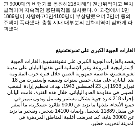
연 9000대의 비행기를 동원해218차례의 전방위적이고 무차
별적이며 지속적인 융단폭격을 실시했다. 이 과정에서 1만
1889명이 사망하고1만4100명이 부상당했으며 3만여 동의
주택이 폭파됐다. 충칭 시내 대부분의 번화지역이 심하게 파
괴됐다.
الغارات الجوية الكبرى على تشونغتشينغ
يقصد بالغارات الجوية الكبرى على تشونغتشينغ، الغارات الجوية
الإستراتيجية المروعة وغير الإنسانية التي نفذتها اليابان على مدينة
تشونغتشينغ، عاصمة جمهورية الصين خلال فترة حرب المقاومة
ضد اليابان، على مدى خمس سنوات ونصف، واستمرت من 18
فبراير 1938 إلى 23 أغسطس 1943، بهدف تحطيم إرادة الشعب
الصيني في مقاومة العدو الياباني. خلال هذه الفترة، قامت اليابان
بإجراء 218 غارة جوية بشكل مستمر وشامل وبدون تمييز في
جميع الأنحاء، نفذتها ما يزيد عن 9000 طائرة عسكرية، ما أسفر
عن مقتل 11889 شخصا، وإصابة 14100 شخص، وتفجير ما يزيد
عن 30000 بناية، كما تعرضت أغلبية المناطق المزدهرة في
المدينة لتخريب خطير.